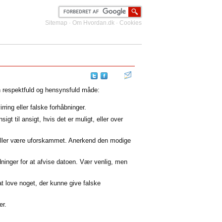
Sitemap
·
Om Hvordan.dk
·
Cookies
en respektfuld og hensynsfuld måde:
ring eller falske forhåbninger.
t til ansigt, hvis det er muligt, eller over
 eller være uforskammet. Anerkend den modige
ninger for at afvise datoen. Vær venlig, men
at love noget, der kunne give falske
er.