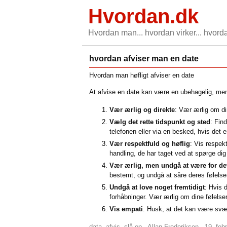
Hvordan.dk
Hvordan man... hvordan virker... hvorda
hvordan afviser man en date
Hvordan man høfligt afviser en date
At afvise en date kan være en ubehagelig, men 
Vær ærlig og direkte
: Vær ærlig om din
Vælg det rette tidspunkt og sted
: Fin
telefonen eller via en besked, hvis det e
Vær respektfuld og høflig
: Vis respek
handling, de har taget ved at spørge dig
Vær ærlig, men undgå at være for det
bestemt, og undgå at såre deres følelse
Undgå at love noget fremtidigt
: Hvis 
forhåbninger. Vær ærlig om dine følelser
Vis empati
: Husk, at det kan være svær
data, afvis, slå op -
Allan Frederiksen
-
19. feb