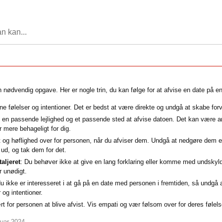
n kan...
nødvendig opgave. Her er nogle trin, du kan følge for at afvise en date på 
e følelser og intentioner. Det er bedst at være direkte og undgå at skabe forvir
d en passende lejlighed og et passende sted at afvise datoen. Det kan være ansig
r mere behageligt for dig.
t og høflighed over for personen, når du afviser dem. Undgå at nedgøre dem
 ud, og tak dem for det.
aljeret
: Du behøver ikke at give en lang forklaring eller komme med undskyld
r unødigt.
du ikke er interesseret i at gå på en date med personen i fremtiden, så undgå 
 og intentioner.
t for personen at blive afvist. Vis empati og vær følsom over for deres følels
ruar 2024