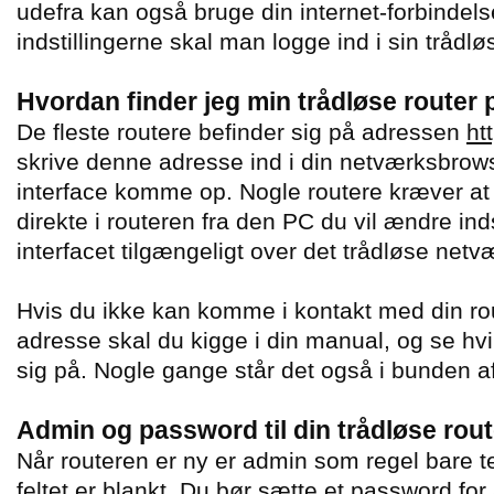
udefra kan også bruge din internet-forbindel
indstillingerne skal man logge ind i sin trådlø
Hvordan finder jeg min trådløse router
De fleste routere befinder sig på adressen
ht
skrive denne adresse ind i din netværksbrows
interface komme op. Nogle routere kræver at
direkte i routeren fra den PC du vil ændre inds
interfacet tilgængeligt over det trådløse netv
Hvis du ikke kan komme i kontakt med din ro
adresse skal du kigge i din manual, og se hv
sig på. Nogle gange står det også i bunden af
Admin og password til din trådløse rout
Når routeren er ny er admin som regel bare t
feltet er blankt. Du bør sætte et password for 