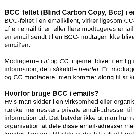
BCC-feltet (Blind Carbon Copy, Bcc) i 
BCC-feltet i en emailklient, virker ligesom CC
af en email til en eller flere modtageres emai
en email sendt til en BCC-modtager ikke bliv
email'en.
Modtagerne i
til
og
CC
linjerne, bliver nemlig
information, den såkaldte
header.
En modtager
og CC modtagere, men kommer aldrig til at k
Hvorfor bruge BCC i emails?
Hvis man sidder i en virksomhed eller organis
række menneskers private email-adresser til 
information ud. Det betyder ikke at man har r
organisation at dele disse email-adresser m
kunder. I mange tilfælde er det faktisk et br