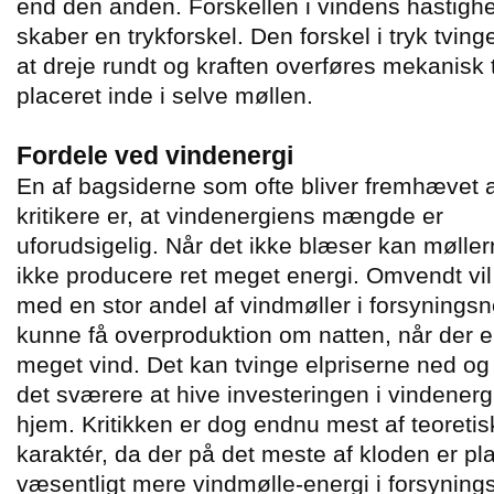
end den anden. Forskellen i vindens hastigh
skaber en trykforskel. Den forskel i tryk tving
at dreje rundt og kraften overføres mekanisk t
placeret inde i selve møllen.
Fordele ved vindenergi
En af bagsiderne som ofte bliver fremhævet 
kritikere er, at vindenergiens mængde er
uforudsigelig. Når det ikke blæser kan mølle
ikke producere ret meget energi. Omvendt vi
med en stor andel af vindmøller i forsyningsn
kunne få overproduktion om natten, når der e
meget vind. Det kan tvinge elpriserne ned og
det sværere at hive investeringen i vindenerg
hjem. Kritikken er dog endnu mest af teoretis
karaktér, da der på det meste af kloden er pla
væsentligt mere vindmølle-energi i forsynings