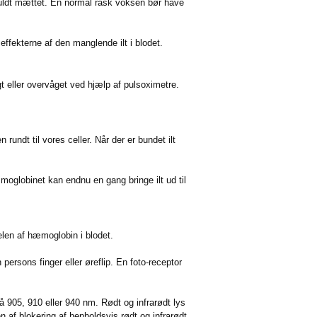
 fuldt mættet. En normal rask voksen bør have
fekterne af den manglende ilt i blodet.
 eller overvåget ved hjælp af pulsoximetre.
rundt til vores celler. Når der er bundet ilt
moglobinet kan endnu en gang bringe ilt ud til
elen af hæmoglobin i blodet.
ersons finger eller øreflip. En foto-receptor
905, 910 eller 940 nm. Rødt og infrarødt lys
af blokering af henholdsvis rødt og infrarødt