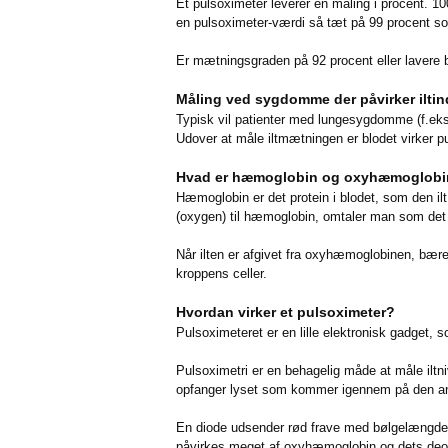
Et pulsoximeter leverer en måling i procent. 1
en pulsoximeter-værdi så tæt på 99 procent so
Er mætningsgraden på 92 procent eller lavere 
Måling ved sygdomme der påvirker iltin
Typisk vil patienter med lungesygdomme (f.eks.
Udover at måle iltmætningen er blodet virker p
Hvad er hæmoglobin og oxyhæmoglobi
Hæmoglobin er det protein i blodet, som den ilt v
(oxygen) til hæmoglobin, omtaler man som d
Når ilten er afgivet fra oxyhæmoglobinen, bære
kroppens celler.
Hvordan virker et pulsoximeter?
Pulsoximeteret er en lille elektronisk gadget,
Pulsoximetri er en behagelig måde at måle iltni
opfanger lyset som kommer igennem på den a
En diode udsender rød frave med bølgelængde 
påvirkes meget af oxyhæmoglobin og dets deoxy