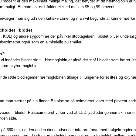
00 procent er den maksimalt mulige måling, det betyder at dit hæmoglobin er
m muligt. En normalværdi falder et sted mellem 95 og 99 procent.
bevæger man sig ud i den kritiske zone, og man vil begynde at kunne mærke ef
dholdet i blodet
 KOL) og andre sygdomme der påvirker iltoptagelsen i blodet bliver undersøgt
ulsoximetret også som en almindelig pulsmåler.
n?
i indånder binder sig til. Hæmoglobin er altså det stof i blodet som bærer ilten 
et som oxyhæmoglobin.
r de røde blodlegemer hæmoglobinen tilbage til lungerne for et iltes og oxyhæ
 som man sætter på sin finger. En skærm på oximeteret viser med procent and
veauet i blodet. Pulsoximeteret virker ved at LED-lysdioder gennemskinner en p
nden side.
på 660 nm, og den anden diode udsender infrarød farve med bølgelængder på 
generede form. Derfor kan forholdet beregnes ud fra forholdet mellem graden 