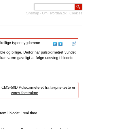
Sitemap
·
Om Hvordan.dk
·
Cookies
orskellige typer sygdomme.
le og billige. Derfor har pulsoximetret vundet
kan være gavnligt at følge udsving i blodets
Pulsoximeteret fra lavpris-teste er
vores foretrukne
em i blodet i real time.