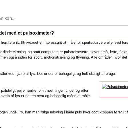
n kan...
det med et pulsoximeter?
 fremføre ilt. Iltniveauet er interessant at måle for sportsudøvere eller ved f
r diodeteknologi og små computere er pulsoximetetre blevet små, lette, fleksib
men også inden for sport, motionstræning og flyvning. Alle områder, hvor det 
er ved hjælp af lys. Det er derfor behageligt og helt ufarligt at bruge.
 pålideligt pejlemærke for iltmætningen under og efter
d hjælp af lys er det en nem og behagelig måde at måle
enlunde i ro, kan man følge udsving i både puls hvor godt kroppen fører ilt fr