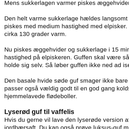
Mens sukkerlagen varmer piskes æggehvider
Den helt varme sukkerlage hældes langsomt
piskes med medium hastighed med elpisker. 
cirka 130 grader varm.
Nu piskes æggehvider og sukkerlage i 15 mi
hastighed på elpiskeren. Guffen skal være så 
holde sig selv. Så løber guffen ikke ned ad is
Den basale hvide søde guf smager ikke bare 
passer også vældig godt til en god gang kolds
hjemmelavede flødeboller.
Lyserød guf til vaffelis
Hvis du gerne vil lave den lyserøde version af
jordbærsaft. Du kan også prøve luksus-guf 